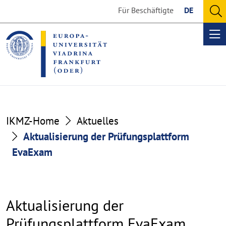
Go
Go
Für Beschäftigte
DE
to
to
O
the
the
se
Op
content
footer
me
section
section
IKMZ-Home
Aktuelles
Aktualisierung der Prüfungsplattform
EvaExam
Aktualisierung der
Prüfungsplattform EvaExam