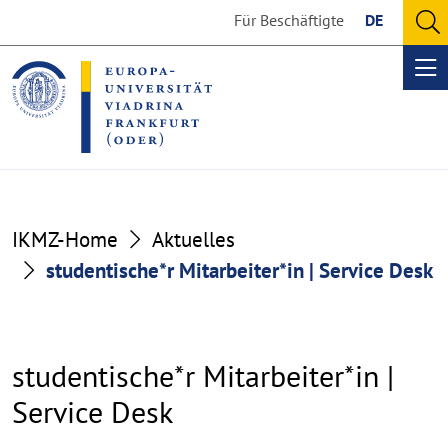
Go
Go
Für Beschäftigte
DE
to
to
O
the
the
se
Op
content
footer
me
section
section
IKMZ-Home
Aktuelles
studentische*r Mitarbeiter*in | Service Desk
studentische*r Mitarbeiter*in |
Service Desk