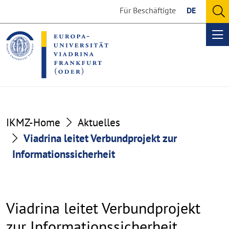
Go
Go
Für Beschäftigte
DE
to
to
O
the
the
se
Op
content
footer
me
section
section
IKMZ-Home
Aktuelles
Viadrina leitet Verbundprojekt zur
Informationssicherheit
Viadrina leitet Verbundprojekt
zur Informationssicherheit