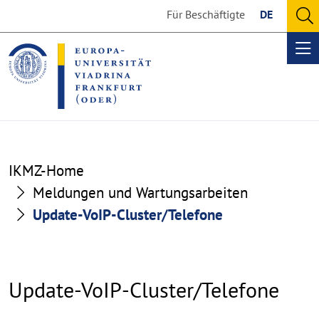
Go
Go
Für Beschäftigte
DE
to
to
O
the
the
se
Op
content
footer
me
section
section
IKMZ-Home
Meldungen und Wartungsarbeiten
Update-VoIP-Cluster/Telefone
Update-VoIP-Cluster/Telefone