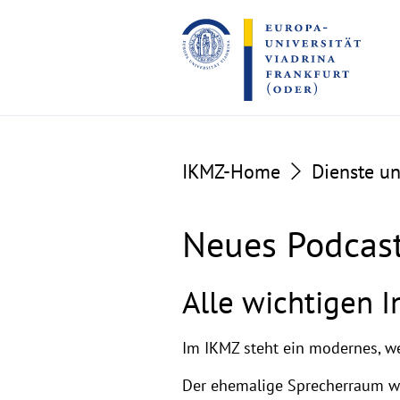
Go
Go
to
to
the
the
content
footer
section
section
IKMZ-Home
Dienste u
Neues Podcast
Alle wichtigen 
Im IKMZ steht ein modernes, we
Der ehemalige Sprecherraum w