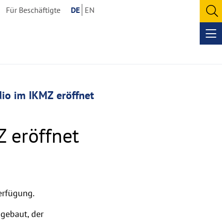
Für Beschäftigte
DE
EN
O
se
Op
me
io im IKMZ eröffnet
 eröffnet
erfügung.
gebaut, der